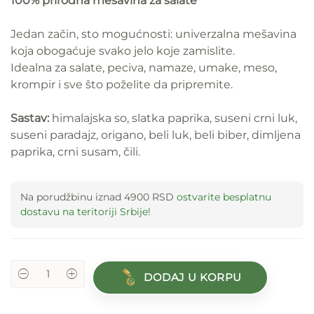
100% prirodna mešavina za salate
/
Jedan začin, sto mogućnosti: univerzalna mešavina
koja obogaćuje svako jelo koje zamislite.
Idealna za salate, peciva, namaze, umake, meso,
krompir i sve što poželite da pripremite.
/
Sastav:
himalajska so, slatka paprika, suseni crni luk,
suseni paradajz, origano, beli luk, beli biber, dimljena
paprika, crni susam, čili.
Na porudžbinu iznad 4900 RSD
ostvarite besplatnu
dostavu na teritoriji Srbije!
DODAJ U KORPU
Red
Spice
Mix
-