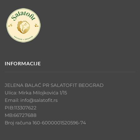
INFORMACIJE
JELENA BALAĆ PR SALATOFIT BEOGRAD
Ulica: Mirka Milojkovića 1/15
Email: info@salatofit.rs
PIB:113307622
MB:66727688
Broj računa 160-6000001520596-74