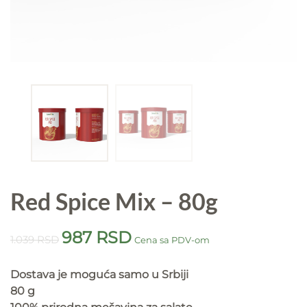
Red Spice Mix – 80g
Originalna
Trenutna
987
RSD
1.039
RSD
Cena sa PDV-om
cena
cena
je
je:
Dostava je moguća samo u Srbiji
bila:
987 RSD.
80 g
1.039 RSD.