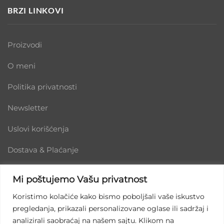
BRZI LINKOVI
Proizvodi
O meni
Politika privatnosti
Newsletter
Uslovi korišćenja
Dostava & Plaćanje
Mi poštujemo Vašu privatnost
Koristimo kolačiće kako bismo poboljšali vaše iskustvo
pregledanja, prikazali personalizovane oglase ili sadržaj i
analizirali saobraćaj na našem sajtu. Klikom na