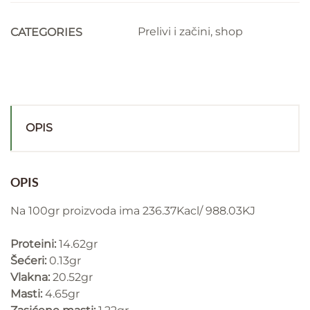
80g
quantity
Prelivi i začini
,
shop
CATEGORIES
OPIS
OPIS
Na 100gr proizvoda ima 236.37Kacl/ 988.03KJ
Proteini:
14.62gr
Šećeri:
0.13gr
Vlakna:
20.52gr
Masti:
4.65gr