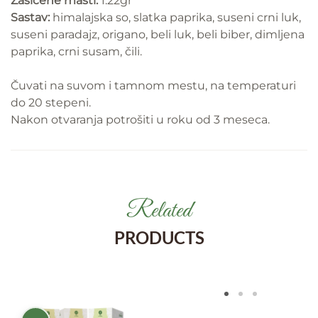
Zasićene masti:
1.22gr
Sastav:
himalajska so, slatka paprika, suseni crni luk,
suseni paradajz, origano, beli luk, beli biber, dimljena
paprika, crni susam, čili.
Čuvati na suvom i tamnom mestu, na temperaturi
do 20 stepeni.
Nakon otvaranja potrošiti u roku od 3 meseca.
Related
PRODUCTS